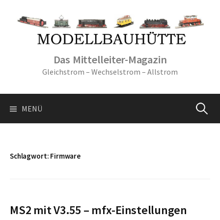
Springe
zum
Inhalt
Das Mittelleiter-Magazin
Gleichstrom – Wechselstrom – Allstrom
Suche
MENÜ
nach:
Schlagwort:
Firmware
MS2 mit V3.55 – mfx-Einstellungen