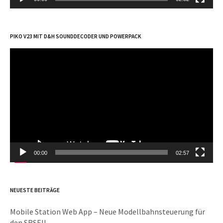
PIKO V23 MIT D&H SOUNDDECODER UND POWERPACK
Video-
Player
00:00
02:57
NEUESTE BEITRÄGE
Mobile Station Web App – Neue Modellbahnsteuerung für
den SRSEII