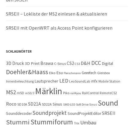
SRSEII – Lokliste der MS2 einlesen & aktualisieren
SRSEII mit OpenWRT als Access Point konfigurieren
SCHLAGWÖRTER
DCC
D&H
3D Druck
Brawa
CS2
3D Print
Digital
C-Sinus
CS3
Doehler&Haass
Esu
Geeetech
Elko
Gleisbox
Fleischmann
LED
Lautsprecher
mfx
Innenbeleuchtung
LeoSoundLab
Mobile Station
Märklin
MS2
mSD
Piko
RailControl
RemoteCS2
mSD/3
rail4you
Sound
Roco
SD21A
Sinus
SD10A
SD22A
SMD-LED
Soft Drive Sinus
Soundprojekt
SRSEII
Sounddecoder
SoundProjektEditor
Stummiforum
Stummi
Umbau
Trix