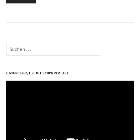
der
Beiträge
Suche
nach:
E 60 UND EG2 / E 70 MIT SCHWERER LAST
Video-
Player