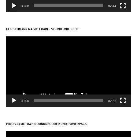
00:00
02:44
FLEISCHMANN MAGIC TRAIN – SOUND UND LICHT
Video-
Player
00:00
02:32
PIKO V23 MIT D&H SOUNDDECODER UND POWERPACK
Video-