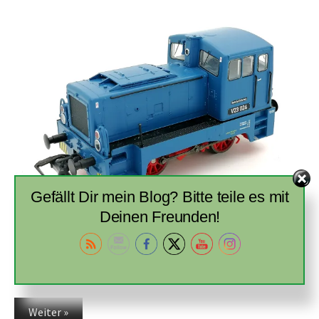
Gefällt Dir mein Blog? Bitte teile es mit
Deinen Freunden!
PIKO V23 024 – #52543
WEITERLESEN →
Seitennummerierung
Weiter »