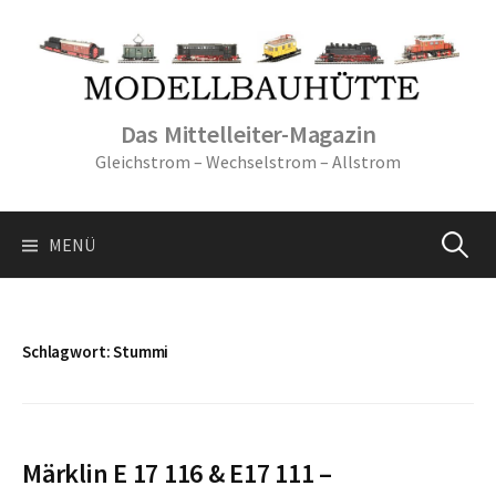
Springe
zum
Inhalt
Das Mittelleiter-Magazin
Gleichstrom – Wechselstrom – Allstrom
Suche
MENÜ
nach:
Schlagwort:
Stummi
Märklin E 17 116 & E17 111 –