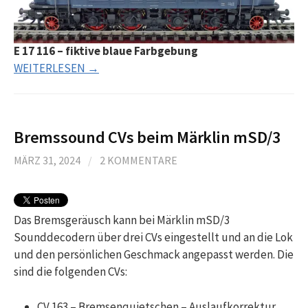
E 17 116 – fiktive blaue Farbgebung
WEITERLESEN →
Bremssound CVs beim Märklin mSD/3
MÄRZ 31, 2024
/
2 KOMMENTARE
Das Bremsgeräusch kann bei Märklin mSD/3
Sounddecodern über drei CVs eingestellt und an die Lok
und den persönlichen Geschmack angepasst werden. Die
sind die folgenden CVs:
CV 163 – Bremsenquietschen – Auslaufkorrektur