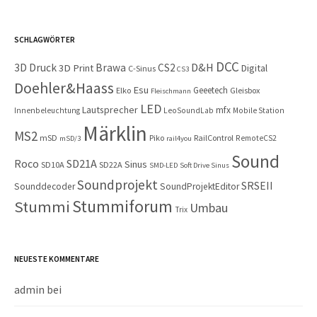
SCHLAGWÖRTER
DCC
D&H
3D Druck
Brawa
CS2
3D Print
Digital
C-Sinus
CS3
Doehler&Haass
Esu
Geeetech
Elko
Gleisbox
Fleischmann
LED
Lautsprecher
mfx
Innenbeleuchtung
LeoSoundLab
Mobile Station
Märklin
MS2
mSD
Piko
RailControl
RemoteCS2
mSD/3
rail4you
Sound
Roco
SD21A
Sinus
SD10A
SD22A
SMD-LED
Soft Drive Sinus
Soundprojekt
SRSEII
Sounddecoder
SoundProjektEditor
Stummiforum
Stummi
Umbau
Trix
NEUESTE KOMMENTARE
admin
bei