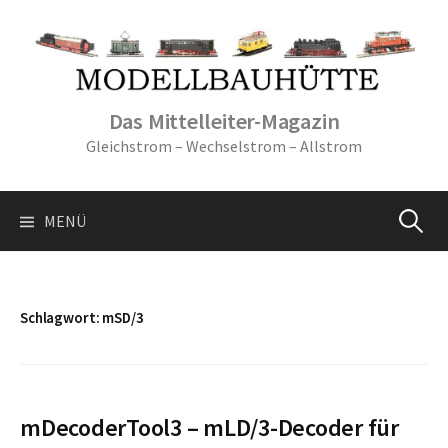
Springe
zum
Inhalt
Das Mittelleiter-Magazin
Gleichstrom – Wechselstrom – Allstrom
Suche
MENÜ
nach:
Schlagwort:
mSD/3
mDecoderTool3 – mLD/3-Decoder für