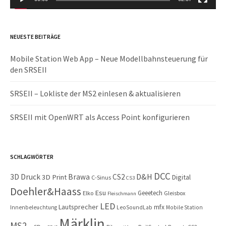
NEUESTE BEITRÄGE
Mobile Station Web App – Neue Modellbahnsteuerung für
den SRSEII
SRSEII – Lokliste der MS2 einlesen & aktualisieren
SRSEII mit OpenWRT als Access Point konfigurieren
SCHLAGWÖRTER
DCC
D&H
3D Druck
Brawa
CS2
3D Print
Digital
C-Sinus
CS3
Doehler&Haass
Esu
Geeetech
Elko
Gleisbox
Fleischmann
LED
Lautsprecher
mfx
Innenbeleuchtung
LeoSoundLab
Mobile Station
Märklin
MS2