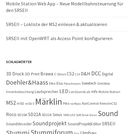
Mobile Station Web App – Neue Modellbahnsteuerung für
den SRSEII
SRSEII – Lokliste der MS2 einlesen & aktualisieren
SRSEII mit OpenWRT als Access Point konfigurieren
SCHLAGWÖRTER
DCC
D&H
3D Druck
Brawa
CS2
3D Print
Digital
C-Sinus
CS3
Doehler&Haass
Esu
Geeetech
Elko
Gleisbox
Fleischmann
LED
Lautsprecher
mfx
Innenbeleuchtung
LeoSoundLab
Mobile Station
Märklin
MS2
mSD
Piko
RailControl
RemoteCS2
mSD/3
rail4you
Sound
Roco
SD21A
Sinus
SD10A
SD22A
SMD-LED
Soft Drive Sinus
Soundprojekt
SRSEII
Sounddecoder
SoundProjektEditor
Stummiforum
Stummi
Umbau
Trix