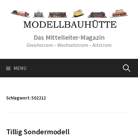
Springe
zum
Inhalt
Das Mittelleiter-Magazin
Gleichstrom – Wechselstrom – Allstrom
Suche
MENÜ
nach:
Schlagwort:
502212
Tillig Sondermodell