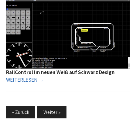
RailControl im neuen Weiß auf Schwarz Design
WEITERLESEN →
Seitennummerierung
« Zurück
Weiter »
der
Beiträge