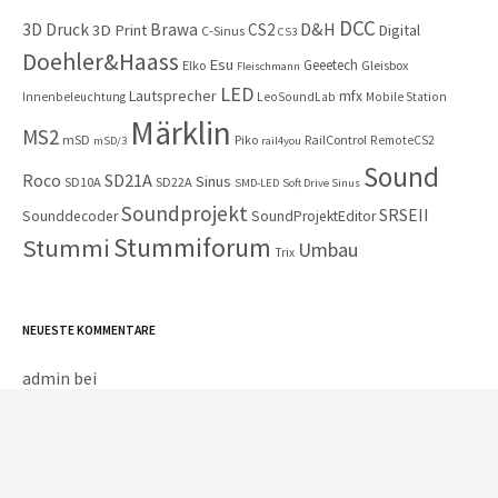
DCC
D&H
3D Druck
Brawa
CS2
3D Print
Digital
C-Sinus
CS3
Doehler&Haass
Esu
Geeetech
Elko
Gleisbox
Fleischmann
LED
Lautsprecher
mfx
Innenbeleuchtung
LeoSoundLab
Mobile Station
Märklin
MS2
mSD
Piko
RailControl
RemoteCS2
mSD/3
rail4you
Sound
Roco
SD21A
Sinus
SD10A
SD22A
SMD-LED
Soft Drive Sinus
Soundprojekt
SRSEII
Sounddecoder
SoundProjektEditor
Stummiforum
Stummi
Umbau
Trix
NEUESTE KOMMENTARE
admin
bei
Peter Tönnig
bei