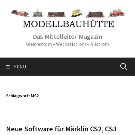
Springe
zum
Inhalt
Das Mittelleiter-Magazin
Gleichstrom – Wechselstrom – Allstrom
Suche
MENÜ
nach:
Schlagwort:
MS2
Neue Software für Märklin CS2, CS3