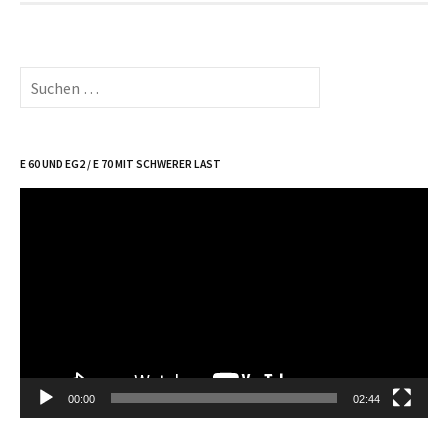
Suche
nach:
E 60 UND EG2 / E 70 MIT SCHWERER LAST
Video-
Player
00:00
02:44